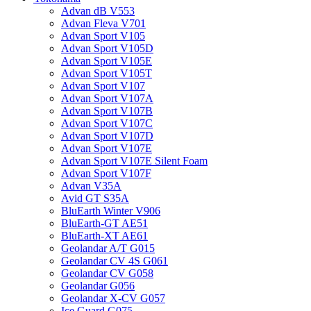
Advan dB V553
Advan Fleva V701
Advan Sport V105
Advan Sport V105D
Advan Sport V105E
Advan Sport V105T
Advan Sport V107
Advan Sport V107A
Advan Sport V107B
Advan Sport V107C
Advan Sport V107D
Advan Sport V107E
Advan Sport V107E Silent Foam
Advan Sport V107F
Advan V35A
Avid GT S35A
BluEarth Winter V906
BluEarth-GT AE51
BluEarth-XT AE61
Geolandar A/T G015
Geolandar CV 4S G061
Geolandar CV G058
Geolandar G056
Geolandar X-CV G057
Ice Guard G075