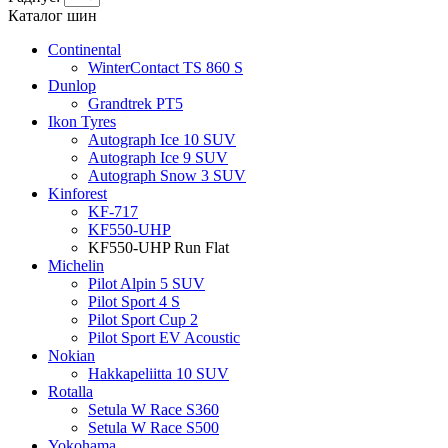
Каталог шин
Continental
WinterContact TS 860 S
Dunlop
Grandtrek PT5
Ikon Tyres
Autograph Ice 10 SUV
Autograph Ice 9 SUV
Autograph Snow 3 SUV
Kinforest
KF-717
KF550-UHP
KF550-UHP Run Flat
Michelin
Pilot Alpin 5 SUV
Pilot Sport 4 S
Pilot Sport Cup 2
Pilot Sport EV Acoustic
Nokian
Hakkapeliitta 10 SUV
Rotalla
Setula W Race S360
Setula W Race S500
Yokohama